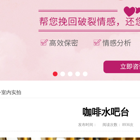
1
2
3
4
5
>室内实拍
咖啡水吧台
发布时间： 阅读次数：
8936
次